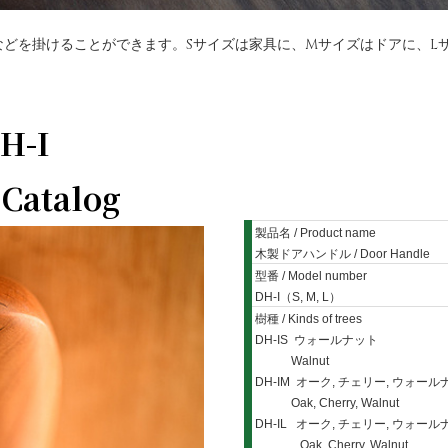
どを掛けることができます。Sサイズは家具に、Mサイズはドアに、L
-I
 Catalog
製品名 / Product name
木製ドアハンドル / Door Handle
型番 / Model number
DH-I（S, M, L）
樹種 / Kinds of trees
DH-IS ウォールナット
Walnut
DH-IM オーク, チェリー, ウォール
Oak, Cherry, Walnut
DH-IL オーク, チェリー, ウォール
Oak, Cherry, Walnut