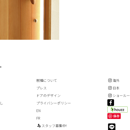
=
樹種について
海外
プレス
日本
ドアのデザイン
ショール
し
プライバシーポリシー
EN
保存
FR
スタッフ募集中!