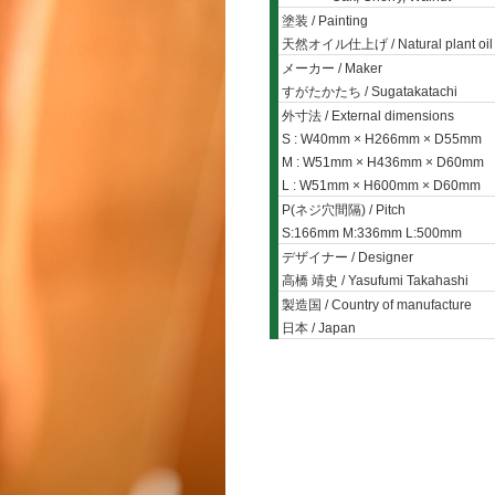
塗装 / Painting
天然オイル仕上げ / Natural plant oil f
メーカー / Maker
すがたかたち / Sugatakatachi
外寸法 / External dimensions
S : W40mm × H266mm × D55mm
M : W51mm × H436mm × D60mm
L : W51mm × H600mm × D60mm
P(ネジ穴間隔) / Pitch
S:166mm M:336mm L:500mm
デザイナー / Designer
高橋 靖史 / Yasufumi Takahashi
製造国 / Country of manufacture
日本 / Japan