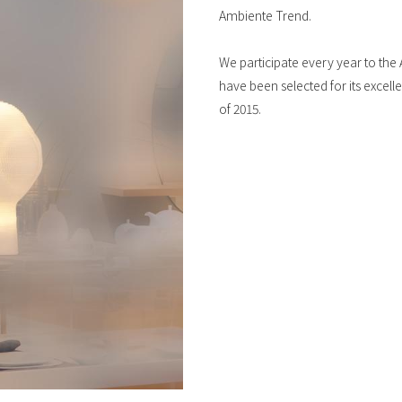
Ambiente Trend.
We participate every year to the
have been selected for its excell
of 2015.