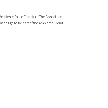
 Ambiente Fair in Frankfurt. The Bonsai Lamp
ent design to be part of the Ambiente Trend