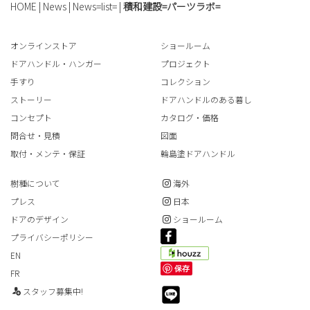
HOME
|
News
|
News=list=
|
積和建設=パーツラボ=
オンラインストア
ショールーム
ドアハンドル・ハンガー
プロジェクト
手すり
コレクション
ストーリー
ドアハンドルのある暮し
コンセプト
カタログ・価格
問合せ・見積
図面
取付・メンテ・保証
輪島塗ドアハンドル
樹種について
海外
プレス
日本
ドアのデザイン
ショールーム
プライバシーポリシー
EN
保存
FR
スタッフ募集中!