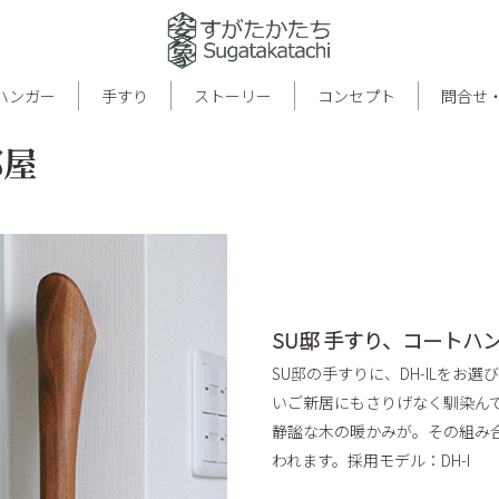
ハンガー
手すり
ストーリー
コンセプト
問合せ
部屋
SU邸 手すり、コートハ
SU邸の手すりに、DH-ILをお
いご新居にもさりげなく馴染ん
静謐な木の暖かみが。その組み
われます。採用モデル：
DH-I