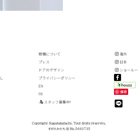
樹種について
海外
プレス
日本
ドアのデザイン
ショール
し
プライバシーポリシー
EN
保存
FR
スタッフ募集中!
Copyright Sugatakatachi. Tout droits réservés.
すがたかたち Ⓡ No.5660735