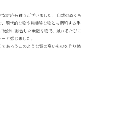
な対応有難うございました。 自然のぬくも
で、現代的な物や無機質な物とも調和する手
のが絶妙に融合した素敵な物で、触れるたびに
ャーと感じました。
であろうこのような質の高いものを作り続