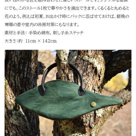
にでも、このストール1枚で華やかさを演出できます。くるくると丸めると
花のよう。例えば初夏、お出かけ時にバックに忍ばせておけば、朝晩の
寒暖の差や室内の冷房対策にもなります。
素材と手法： 手染め綿布, 刺し子糸ステッチ
大きさ：約 11cm × 142cm