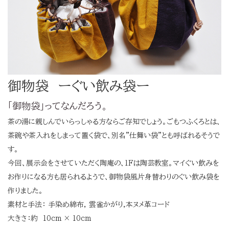
御物袋 ーぐい飲み袋ー
「御物袋」ってなんだろう。
茶の湯に親しんでいらっしゃる方ならご存知でしょう。ごもつふくろとは、
茶碗や茶入れをしまって置く袋で、別名"仕舞い袋"とも呼ばれるそうで
す。
今回、展示会をさせていただく陶庵の、1Fは陶芸教室。マイぐい飲みを
お作りになる方も居られるようで、御物袋風片身替わりのぐい飲み袋を
作りました。
素材と手法： 手染め綿布, 雲雀かがり,本ヌメ革コード
大きさ：約 10cm × 10cm