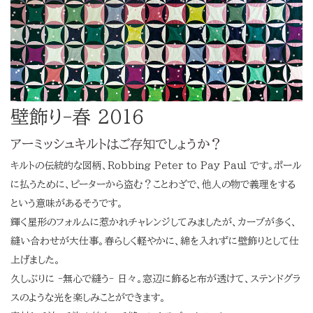
壁飾り-春 2016
アーミッシュキルトはご存知でしょうか？
キルトの伝統的な図柄、Robbing Peter to Pay Paul です。ポール
に払うために、ピーターから盗む？ことわざで、他人の物で義理をする
という意味があるそうです。
輝く星形のフォルムに惹かれチャレンジしてみましたが、カーブが多く、
縫い合わせが大仕事。春らしく軽やかに、綿を入れずに壁飾りとして仕
上げました。
久しぶりに -無心で縫う- 日々。窓辺に飾ると布が透けて、ステンドグラ
スのような光を楽しみことができます。